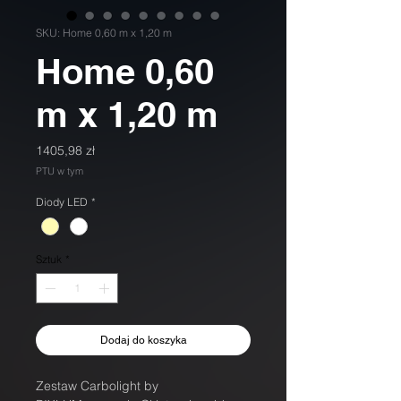
SKU: Home 0,60 m x 1,20 m
Home 0,60
m x 1,20 m
Cena
1405,98 zł
PTU w tym
Diody LED
*
Sztuk
*
Dodaj do koszyka
Zestaw Carbolight by 