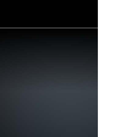
Państwu zrealizować koncepcję oświetlenia, zapewniamy kompleksową pomoc
oraz wparcie techniczne, a także zaproponujemy innowacyjne rozwiązania.
Potrafimy spełnić najbardziej wyszukane wymogi projektowe, bazując na
naszym doświadczeniu. Carbolight by PIXLUM specjalizuje się w dostarczaniu
powierzchni świetlnych dopasowanych do indywidualnych Państwa potrzeb.
P
o
t
r
z
e
b
u
j
e
s
z
p
o
m
o
c
y
w
s
p
r
a
w
i
e
z
a
k
u
p
ó
w
?
I
n
t
e
r
e
s
u
j
e
C
i
ę
i
n
d
y
w
i
d
u
a
l
n
y
z
e
s
t
a
w
?
Jeśli jesteś zainteresowany budową gwieździstego sufitu, serdecznie zachęcamy
do kontaktu z nami.
Nasz zespół specjalistów pomoże Ci w realizacji tego projektu i odpowie na
wszystkie pytania.
Skontaktuj się z nami