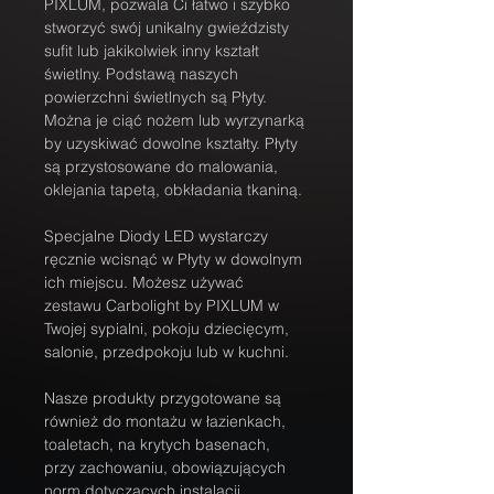
PIXLUM, pozwala Ci łatwo i szybko 
stworzyć swój unikalny gwieździsty 
sufit lub jakikolwiek inny kształt 
świetlny. Podstawą naszych 
powierzchni świetlnych są Płyty. 
Można je ciąć nożem lub wyrzynarką 
by uzyskiwać dowolne kształty. Płyty 
są przystosowane do malowania, 
oklejania tapetą, obkładania tkaniną.
Specjalne Diody LED wystarczy 
ręcznie wcisnąć w Płyty w dowolnym 
ich miejscu. Możesz używać 
zestawu Carbolight by PIXLUM w 
Twojej sypialni, pokoju dziecięcym, 
salonie, przedpokoju lub w kuchni.
Nasze produkty przygotowane są 
również do montażu w łazienkach, 
toaletach, na krytych basenach, 
przy zachowaniu, obowiązujących 
norm dotyczących instalacji 