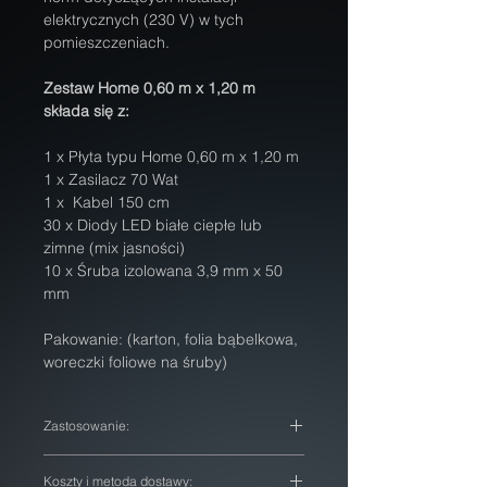
elektrycznych (230 V) w tych 
pomieszczeniach.
Zestaw Home 0,60 m x 1,20 m 
składa się z:
1 x Płyta typu Home 0,60 m x 1,20 m
1 x Zasilacz 70 Wat
1 x  Kabel 150 cm
30 x Diody LED białe ciepłe lub 
zimne (mix jasności)
10 x Śruba izolowana 3,9 mm x 50 
mm
Pakowanie: (karton, folia bąbelkowa, 
woreczki foliowe na śruby)
Zastosowanie:
Do podświetlania obrazów, iluminacji 
Koszty i metoda dostawy:
dekorów w domu.