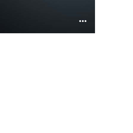
P
ł
a
t
n
o
ś
c
i
Po złożeniu zamówienia wysyłamy Państwu e-mail z fakturą pro forma
Więcej ...
D
o
s
t
a
w
a
Zamówienia są wysyłane w ten sam lub następny dzień roboczy od dnia zamówienia
Więcej ...
P
r
y
w
a
t
n
o
ś
ć
Serwis zbiera wyłącznie dane osobowe niezbędne do świadczenia i rozwoju usług
Więcej ...