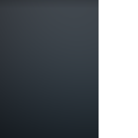
LED. Jeśli chcesz połączyć większą ilość płyt to potrzebne będą równiez klipsy i
łączniki.
P
ł
y
t
a
​Specjalnie skonstruowana Płyta składająca się ze stabilnego styropianu,
wewnątrz którego znajdują się cienkie metalowe warstwy rozprowadzające prąd
po całej powierzchni. Konstrukcja Płyty umożliwia podłączenie Diód LED w
dowolnym miejscu bez dodatkowego okablowania.
Płyta występuje 2 wariantach: Home - do zastosowań domowych
i Office - do zastosowań w miejscach publicznych.
D
i
o
d
y
L
E
D
Małe źródła światła, które wciskamy bezpośrednio w Płytę. W każdej chwili
istnieje możliwość szybkiej i łatwej zmiany położenie Diód LED przez
przełożenie ich w inne miejsce. W ofercie znajdują się Diody LED o różnej barwie
światła i w różnych kolorach.