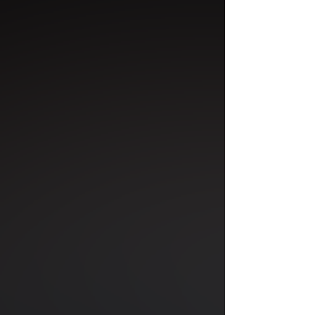
podłączenia Płyt Carbolight by PIXLUM.
Ł
ą
c
z
n
i
k
Umożliwia łączenie ze sobą dwóch lub więcej Płyt Carbolight by PIXLUM
zasilanych z tego samego źródła.