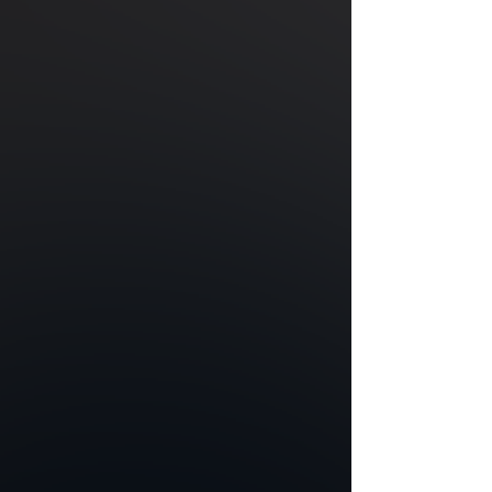
Ś
r
u
b
y
Izolowane śruby do mocowania płyt na ścianie lub pod sufitem, bezpośrednio lub
z użyciem stelaży. Chronią instalację warstwy przewodzące prąd wewnątrz Płyty
przed zwarciem. Wykonane są ze stali fosforanowej,
i poddane obróbce
powierzchniowej, dzięki czemu posiadają izolację elektryczną.
D
z
i
u
r
k
a
c
z
Dziurkacz służący do robienia otworów na Diody LED w Płycie typu Office.