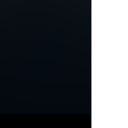
W
c
i
s
k
a
c
z
Wciskacz przeznaczony jest do wciskania Diód LED w Płytę typu Office.
W
i
ę
c
e
j
o
p
r
o
d
u
k
t
a
c
h
C
a
r
b
o
l
i
g
h
t
b
y
P
I
XL
U
M
z
n
a
j
d
z
i
e
s
z
w
d
z
i
a
l
e
D
a
n
e
Te
c
h
n
i
c
z
n
e
Dane Techniczne