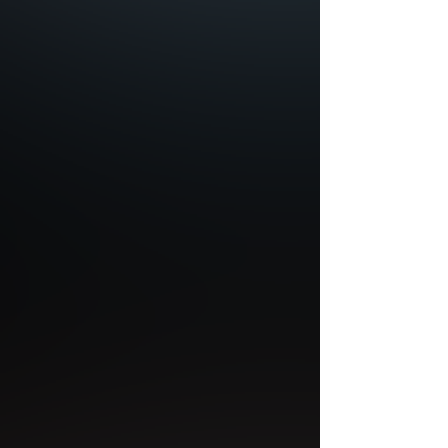
Z
a
s
i
l
a
c
z
K
a
b
e
l
Podwójny przewód wyposażony z jednej strony we wtyki dopasowane do
Zasilacza Carbolight by PIXLUM, z drugiej strony w klipsy dostosowane do