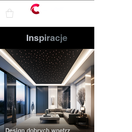
by
I
n
s
p
i
r
a
c
j
e
Design dobrych wnętrz