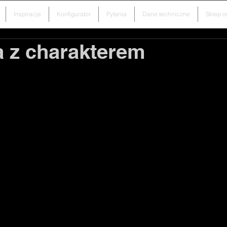
Inspiracje
Konfigurator
Pytania
Dane techniczne
Sklep o
a z charakterem