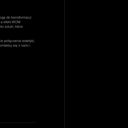
oga do transformacji 
, a efekt WOW 
o sztuki, które 
e połączenie estetyki, 
ntaktuj się z nami i 