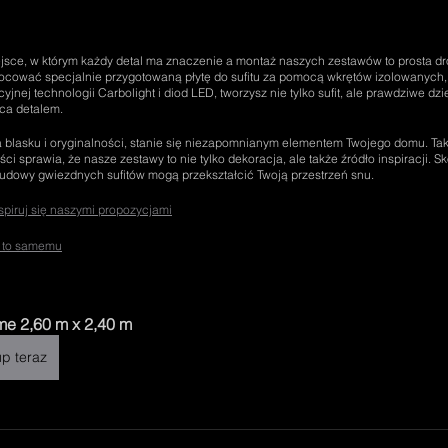
ejsce, w którym każdy detal ma znaczenie a montaż naszych zestawów to prosta dr
amocować specjalnie przygotowaną płytę do sufitu za pomocą wkrętów izolowanych
nej technologii Carbolight i diod LED, tworzysz nie tylko sufit, ale prawdziwe dzieł
yca detalem.
a blasku i oryginalności, stanie się niezapomnianym elementem Twojego domu. Taki
i sprawia, że nasze zestawy to nie tylko dekoracja, ale także źródło inspiracji. Sko
budowy gwiezdnych sufitów mogą przekształcić Twoją przestrzeń snu.
nspiruj się naszymi propozycjami
b to samemu
e 2,60 m x 2,40 m
p teraz
iecący sufit i gwiezdzisty sufit w połączeniu z nowoczesną świecąca fototapeta tworzą atmosferę pełną magii, wprowadzając do pokoju niesamowity klimat i gwiezdny sufit