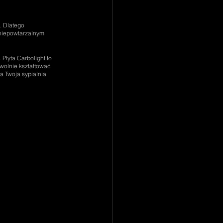
. Dlatego 
 niepowtarzalnym 
Płyta Carbolight to 
owolnie kształtować 
 Twoja sypialnia 