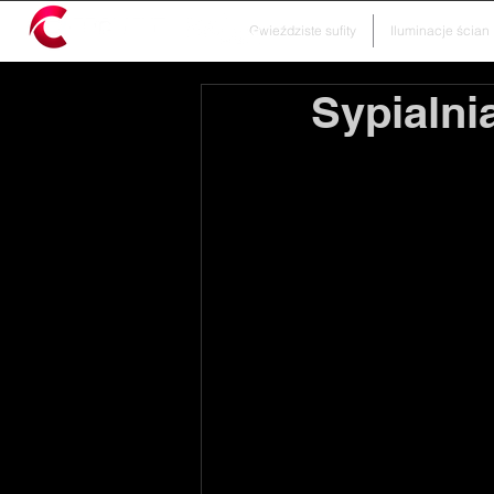
by
Gwieździste sufity
Iluminacje ścian
Sypialni