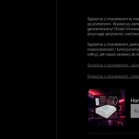
Sypialnia z charakterem to mi
jej przestrzeni. Wystarczy z
gwarantowany! Dzięki innowacyj
przyciąga spojrzenia i zachw
Sypialnia z charakterem, pełn
nowoczesności i funkcjonalnośc
odkryj, jak nasze zestawy do 
Sypialnia z charakterem - zai
Sypialnia z charakterem - zró
Hom
Ku
Wnętrze z gwiezdny sufit to marzenie wielu osób. Dzięki podświetlane ozdoby na ścianę oraz płyta LED, można stworzyć niezapomniany efekt gwiazd na suficie, który przyciąga wzrok. Św