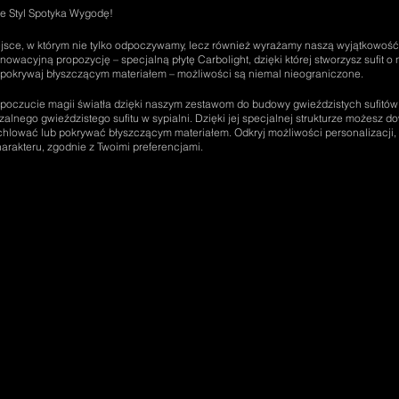
ie Styl Spotyka Wygodę!
ejsce, w którym nie tylko odpoczywamy, lecz również wyrażamy naszą wyjątkowość
owacyjną propozycję – specjalną płytę Carbolight, dzięki której stworzysz sufit o
, pokrywaj błyszczącym materiałem – możliwości są niemal nieograniczone.
 poczucie magii światła dzięki naszym zestawom do budowy gwieździstych sufitów. 
alnego gwieździstego sufitu w sypialni. Dzięki jej specjalnej strukturze możesz d
hlować lub pokrywać błyszczącym materiałem. Odkryj możliwości personalizacji, a
arakteru, zgodnie z Twoimi preferencjami.