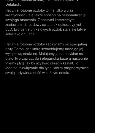
Detalach.
Ręcznie robione ozdoby to nie tylko wyraz 
kreatywności, ale także sposób na personalizację 
swojego otoczenia. Z naszymi kompletnymi 
zestawami do budowy światełek dekoracyjnych 
LED, tworzenie unikatowych ozdób staje się łatwe i 
satysfakcjonujące.
Ręcznie robione ozdoby zaczynamy od specjalnej 
płyty Carbolight, którą szpachlujemy, nadając jej 
wyjątkową strukturę. Malujemy ją na przykład na 
biało, tworząc czystą i elegancką bazę a następnie 
tniemy płytę tak by uzyskać okrągły kształt. To 
idealne rozwiązanie dla tych, którzy pragną wyrazić 
swoją indywidualność w każdym detalu.