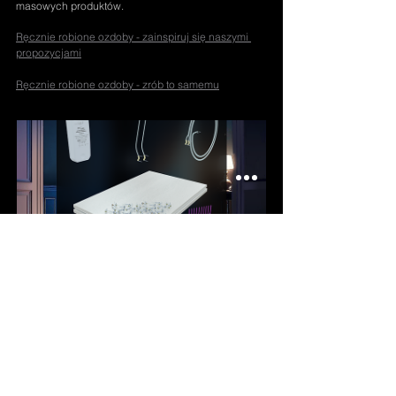
masowych produktów.
Ręcznie robione ozdoby - zainspiruj się naszymi 
propozycjami
Ręcznie robione ozdoby - zrób to samemu
Home 1,20 m x 1,20 m
Kup teraz
Wnętrze z gwiezdny sufit to marzenie wielu osób. Dzięki podświetlane ozdoby na ścianę oraz płyta LED, można stworzyć niezapomniany efekt gwiazd na suficie, który przyciąga wzrok. Świecący sufit i gwiezdzisty sufit w połączeniu z nowoczesną świecąca fototapeta tworzą atmosferę pełną magii, wprowadzając do 
pokoju niesamowity klimat i gwiezdny sufit