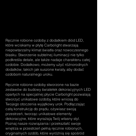
Ręcznie robione ozdoby z dodatkiem diód LED, 
które wciskamy w płytę Carbolight stwarzają 
niepowtarzalny klimat światła oraz nowoczesnego 
blasku. Stworzenie subtelnej iluminacji nie tylko 
podkreśla detale, ale także nadaje charakteru całej 
ozdobie. Dodatkowo, możemy użyć różnorodnych 
dodatków, takich jak suszone kwiaty, aby dodać 
ozdobom naturalnego uroku.
Ręcznie robione ozdoby stworzone na bazie 
zestawów do budowy światełek dekoracyjnych LED 
opartych na specjalnej płycie Carbolight pozwalają 
stworzyć unikatowe ozdoby, które wniosą do 
Twojego otoczenia wyjątkowy urok. Podłączając 
całą konstrukcję do prądu, ożywiasz swoją 
przestrzeń, tworząc unikatowe elementy 
dekoracyjne, które wyrażają Twój własny styl. 
Poznaj nasze rozwiązania i przekształć swoje 
wnętrza w przestrzeń pełną ręcznie robionych, 
oryginalnych ozdób, które wyróżnią się spośród 