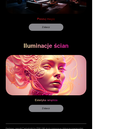
P
o
c
z
u
j
m
a
g
i
ę
Zobacz
I
l
u
m
i
n
a
c
j
e
ś
c
i
a
n
E
s
t
e
t
y
k
a
w
n
ę
t
r
z
a
Zobacz
Fachowy zespół Carbolight by PIXLUM służy pomocą w doborze powierzchni