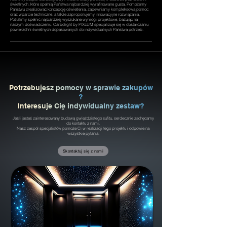
świetlnych, które spełnią Państwa najbardziej wyrafinowane gusta. Pomożemy
Państwu zrealizować koncepcję oświetlenia, zapewniamy kompleksową pomoc
oraz wparcie techniczne, a także zaproponujemy innowacyjne rozwiązania.
Potrafimy spełnić najbardziej wyszukane wymogi projektowe, bazując na
naszym doświadczeniu. Carbolight by PIXLUM specjalizuje się w dostarczaniu
powierzchni świetlnych dopasowanych do indywidualnych Państwa potrzeb.
P
o
t
r
z
e
b
u
j
e
s
z
p
o
m
o
c
y
w
s
p
r
a
w
i
e
z
a
k
u
p
ó
w
?
I
n
t
e
r
e
s
u
j
e
C
i
ę
i
n
d
y
w
i
d
u
a
l
n
y
z
e
s
t
a
w
?
Jeśli jesteś zainteresowany budową gwieździstego sufitu, serdecznie zachęcamy
do kontaktu z nami.
Nasz zespół specjalistów pomoże Ci w realizacji tego projektu i odpowie na
wszystkie pytania.
Skontaktuj się z nami