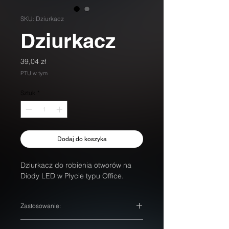
SKU: Dziurkacz
Dziurkacz
Cena
39,04 zł
PTU w tym
Sztuk
*
Dodaj do koszyka
Dziurkacz do robienia otworów na 
Diody LED w Płycie typu Office.
Zastosowanie:
Narzędzie ułatwiające wykonanie otworów 