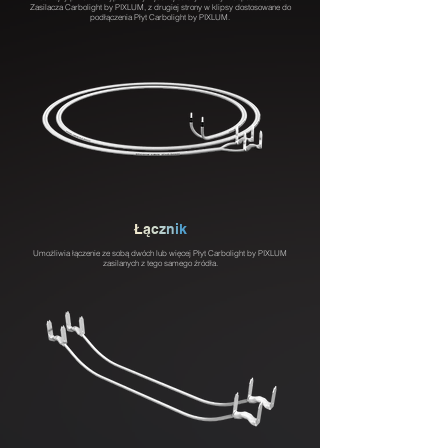
Zasilacza Carbolight by PIXLUM, z drugiej strony w klipsy dostosowane do
podłączenia Płyt Carbolight by PIXLUM.
Ł
ą
c
z
n
i
k
Umożliwia łączenie ze sobą dwóch lub więcej Płyt Carbolight by PIXLUM
zasilanych z tego samego źródła.