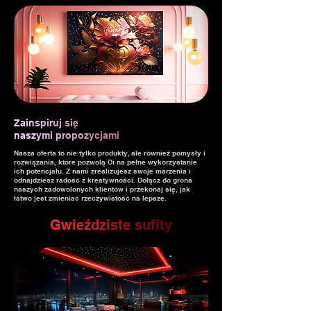
Z
a
i
n
s
p
i
r
u
j
s
ię
n
a
s
z
y
m
i
p
r
o
p
o
z
y
c
j
a
m
i
Nasza oferta to nie tylko produkty, ale również pomysły i
rozwiązania, które pozwolą Ci na pełne wykorzystanie
ich potencjału. Z nami zrealizujesz swoje marzenia i
odnajdziesz radość z kreatywności. Dołącz do grona
naszych zadowolonych klientów i przekonaj się, jak
łatwo jest zmieniać rzeczywistość na lepsze.
G
w
i
e
ź
d
z
i
s
t
e
s
u
f
i
t
y