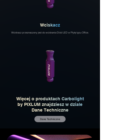
W
c
i
s
k
a
c
z
Wciskacz przeznaczony jest do wciskania Diód LED w Płytę typu Office.
W
i
ę
c
e
j
o
p
r
o
d
u
k
t
a
c
h
C
a
r
b
o
l
i
g
h
t
b
y
P
I
XL
U
M
z
n
a
j
d
z
i
e
s
z
w
d
z
i
a
l
e
D
a
n
e
Te
c
h
n
i
c
z
n
e
Dane Techniczne