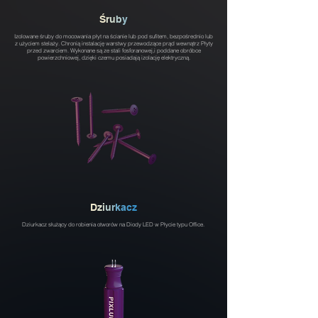
Ś
r
u
b
y
Izolowane śruby do mocowania płyt na ścianie lub pod sufitem, bezpośrednio lub
z użyciem stelaży. Chronią instalację warstwy przewodzące prąd wewnątrz Płyty
przed zwarciem. Wykonane są ze stali fosforanowej,
i poddane obróbce
powierzchniowej, dzięki czemu posiadają izolację elektryczną.
D
z
i
u
r
k
a
c
z
Dziurkacz służący do robienia otworów na Diody LED w Płycie typu Office.