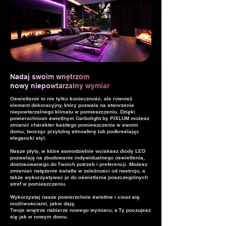
N
a
d
a
j
s
w
o
i
m
w
n
ę
t
r
z
o
m
n
o
w
y
n
i
e
p
o
w
t
a
r
z
a
l
n
y
w
y
m
i
a
r
Oświetlenie to nie tylko konieczność, ale również
element dekoracyjny, który pozwala na stworzenie
niepowtarzalnego klimatu w pomieszczeniu. Dzięki
powierzchniom świetlnym Carbolight by PIXLUM możesz
zmienić charakter każdego pomieszczenia w swoim
domu, tworząc przytulną atmosferę lub podkreślając
elegancki styl.
Nasze płyty, w które samodzielnie wciskasz diody LED
pozwalają na zbudowanie indywidualnego oświetlenia,
dostosowanego do Twoich potrzeb i preferencji. Możesz
zmieniać natężenie światła w zależności od nastroju, a
także wykorzystywać je do oświetlenia poszczególnych
stref w pomieszczeniu.
Wykorzystaj nasze powierzchnie świetlne i ciesz się
możliwościami, jakie dają.
Twoje wnętrze nabierze nowego wymiaru, a Ty poczujesz
się jak w nowym domu.