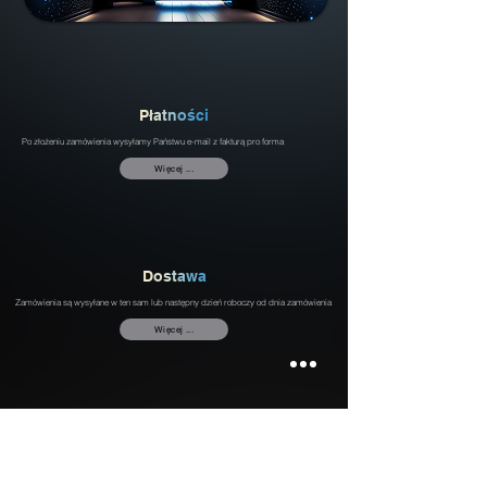
P
ł
a
t
n
o
ś
c
i
Po złożeniu zamówienia wysyłamy Państwu e-mail z fakturą pro forma
Więcej ...
D
o
s
t
a
w
a
Zamówienia są wysyłane w ten sam lub następny dzień roboczy od dnia zamówienia
Więcej ...
P
r
y
w
a
t
n
o
ś
ć
Serwis zbiera wyłącznie dane osobowe niezbędne do świadczenia i rozwoju usług