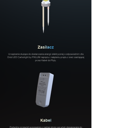
Z
a
s
i
l
a
c
z
Urządzenie służące do dostarczania energii elektrycznej o odpowiednim dla
Diód LED Carbolight by PIXLUM napięciu i natężeniu prądu z sieci zasilającej
przez Kabel do Płyty.
K
a
b
e
l
Podwójny przewód wyposażony z jednej strony we wtyki dopasowane do