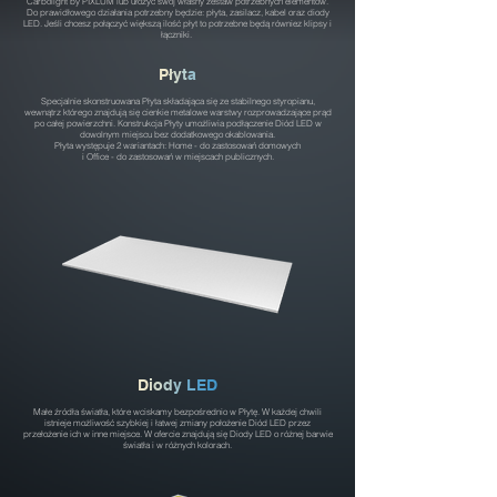
Carbolight by PIXLUM lub ułożyć swój własny zestaw potrzebnych elementów.
Do prawidłowego działania potrzebny będzie: płyta, zasilacz, kabel oraz diody
LED. Jeśli chcesz połączyć większą ilość płyt to potrzebne będą równiez klipsy i
łączniki.
P
ł
y
t
a
​Specjalnie skonstruowana Płyta składająca się ze stabilnego styropianu,
wewnątrz którego znajdują się cienkie metalowe warstwy rozprowadzające prąd
po całej powierzchni. Konstrukcja Płyty umożliwia podłączenie Diód LED w
dowolnym miejscu bez dodatkowego okablowania.
Płyta występuje 2 wariantach: Home - do zastosowań domowych
i Office - do zastosowań w miejscach publicznych.
D
i
o
d
y
L
E
D
Małe źródła światła, które wciskamy bezpośrednio w Płytę. W każdej chwili
istnieje możliwość szybkiej i łatwej zmiany położenie Diód LED przez
przełożenie ich w inne miejsce. W ofercie znajdują się Diody LED o różnej barwie
światła i w różnych kolorach.