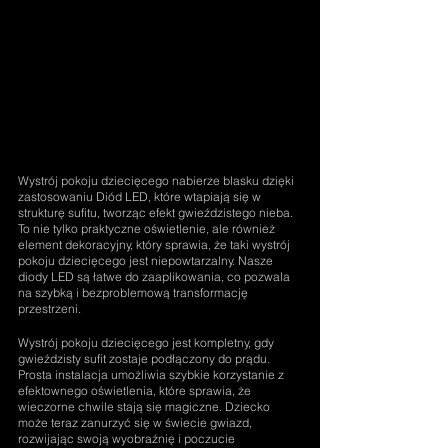
Wystrój pokoju dziecięcego nabierze blasku dzięki 
zastosowaniu Diód LED, które wtapiają się w 
strukturę sufitu, tworząc efekt gwieździstego nieba. 
To nie tylko praktyczne oświetlenie, ale również 
element dekoracyjny, który sprawia, że taki wystrój 
pokoju dziecięcego jest niepowtarzalny. Nasze 
diody LED są łatwe do zaaplikowania, co pozwala 
na szybką i bezproblemową transformację 
przestrzeni.
Wystrój pokoju dziecięcego jest kompletny, gdy 
gwieździsty sufit zostaje podłączony do prądu. 
Prosta instalacja umożliwia szybkie korzystanie z 
efektownego oświetlenia, które sprawia, że 
wieczorne chwile stają się magiczne. Dziecko 
może teraz zanurzyć się w świecie gwiazd, 
rozwijając swoją wyobraźnię i poczucie 