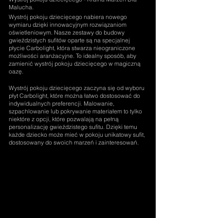
Malucha.
Wystrój pokoju dziecięcego nabiera nowego 
wymiaru dzięki innowacyjnym rozwiązaniom 
oświetleniowym. Nasze zestawy do budowy 
gwieździstych sufitów oparte są na specjalnej 
płycie Carbolight, która stwarza nieograniczone 
możliwości aranżacyjne. To idealny sposób, aby 
zamienić wystrój pokoju dziecięcego w magiczną 
oazę.
Wystrój pokoju dziecięcego zaczyna się od wyboru 
płyt Carbolight, które można łatwo dostosować do 
indywidualnych preferencji. Malowanie, 
szpachlowanie lub pokrywanie materiałem to tylko 
niektóre z opcji, które pozwalają na pełną 
personalizację gwieździstego sufitu. Dzięki temu 
każde dziecko może mieć w pokoju unikatowy sufit, 
dostosowany do swoich marzeń i zainteresowań.