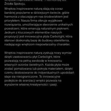
Źródła Spokoju.
Wnętrza inspirowane naturą stają się coraz 
bardziej popularne w dzisiejszym świecie, gdzie 
harmonia z otaczającym nas środowiskiem jest 
priorytetem. Nasza firma oferuje wyjątkowe 
rozwiązania, umożliwiające stworzenie unikalnych 
przestrzeni, które emanują naturalnym pięknem. 
Jednym z kluczowych elementów naszych 
propozycji jest innowacyjna płyta Carbolight, która 
stanowi doskonałą bazę do budowy oświetlenia, 
nadającego wnętrzom niepowtarzalny charakter.
Wnętrza inspirowane naturą zyskują nowy wymiar 
dzięki zastosowaniu płyt Carbolight, które 
pozwalają na pełną swobodę w kreowaniu 
własnych wzorów świetlnych. Każda płyta może 
zostać pomalowana lub pokryta materiałem, dzięki 
czemu dostosowanie do indywidualnych upodobań 
staje się nieograniczone. To innowacyjne 
podejście do aranżacji wnętrz pozwala na 
wyrażenie własnej kreatywności i pasji.