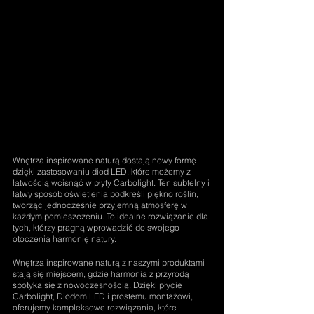
Wnętrza inspirowane naturą dostają nowy formę 
dzięki zastosowaniu diod LED, które możemy z 
łatwością wcisnąć w płyty Carbolight. Ten subtelny i 
łatwy sposób oświetlenia podkreśli piękno roślin, 
tworząc jednocześnie przyjemną atmosferę w 
każdym pomieszczeniu. To idealne rozwiązanie dla 
tych, którzy pragną wprowadzić do swojego 
otoczenia harmonię natury.
Wnętrza inspirowane naturą z naszymi produktami 
stają się miejscem, gdzie harmonia z przyrodą 
spotyka się z nowoczesnością. Dzięki płycie 
Carbolight, Diodom LED i prostemu montażowi, 
oferujemy kompleksowe rozwiązania, które 