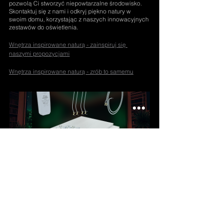
pozwolą Ci stworzyć niepowtarzalne środowisko. 
Skontaktuj się z nami i odkryj piękno natury w 
swoim domu, korzystając z naszych innowacyjnych 
zestawów do oświetlenia.
Wnętrza inspirowane naturą - zainspiruj się 
naszymi propozycjami
Wnętrza inspirowane naturą - zrób to samemu
Home 2,20 m x 1,20 m
Kup teraz