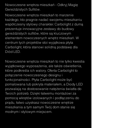
Nowoczesne wnętrza mieszkań - Odkryj Magię 
Gwieździstych Sufitów.
Nowoczesne wnętrza mieszkań to marzenie 
każdego, kto pragnie nadać swojemu mieszkaniu 
współczesny stylowy charakter. Carbolight z dumą 
prezentuje innowacyjne zestawy do budowy 
gwieździstych sufitów, które są kluczowym 
elementem nowoczesnych wnętrz mieszkań. W 
centrum tych projektów stoi wyjątkowa płyta 
Carbolight, która stanowi solidną podstawę dla 
Diód LED.
Nowoczesne wnętrza mieszkań to nie tylko kwestia 
wyjątkowego wyposażenia, ale także oświetlenia, 
które podkreśla ich walory. Oferta Carbolight to 
połączenie nowoczesnego designu i 
funkcjonalności. Płyta Carbolight może być 
pomalowana lub pokryta materiałem, a Diody LED 
pozwalają na dostosowanie natężenia światła do 
Twoich potrzeb. Dzięki łatwemu montażowi za 
pomocą wkrętów izolowanych i podłączeniu do 
prądu, łatwo uzyskasz nowoczesne wnętrze 
mieszkania a tym samym Twój dom stanie się 
modnym i stylowym miejscem.