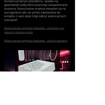
konwencjonalnym oświetleniu i postaw na 
gwieździste sufity, które przyniosą niezapomniane 
wrażenia. Nowoczesne wnętrza mieszkań są na 
wyciągnięcie ręki, po prostu zapraszamy do 
kontaktu z nami abyś mógł odkryć potencjał tych 
rozwiązań.
Nowoczesne wnętrza mieszkań - zainspiruj się 
naszymi propozycjami
Nowoczesne wnętrza mieszkań - zrób to samemu
Home 2,80 m x 2,40 m
Kup teraz