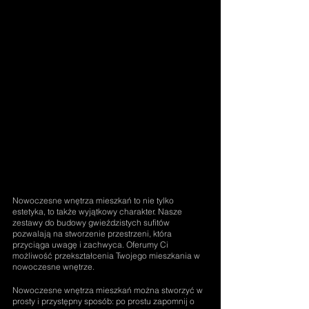
Nowoczesne wnętrza mieszkań to nie tylko 
estetyka, to także wyjątkowy charakter. Nasze 
zestawy do budowy gwieździstych sufitów 
pozwalają na stworzenie przestrzeni, która 
przyciąga uwagę i zachwyca. Oferumy Ci 
możliwość przekształcenia Twojego mieszkania w 
nowoczesne wnętrze.
Nowoczesne wnętrza mieszkań można stworzyć w 
prosty i przystępny sposób: po prostu zapomnij o 